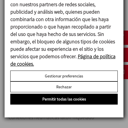
con nuestros partners de redes sociales,
El C-TOP Reed se monta fácilmente en la parte
publicidad y análisis web, quienes pueden
superior del actuador de la válvula.
combinarla con otra información que les haya
Configuración rápida y sencilla.
proporcionado o que hayan recopilado a partir
Detección lineal mediante sensores magnéticos
del uso que haya hecho de sus servicios. Sin
tipo Reed.
embargo, el bloqueo de algunos tipos de cookies
Posibilidad de tener hasta tres electroválvulas.
puede afectar su experiencia en el sitio y los
Indicación lumínica del estado de la válvula visible
servicios que podemos ofrecer.
Página de política
desde 360⁰.
de cookies.
Gestionar preferencias
Materiales
Rechazar
Piezas de plástico PA6
Permitir todas las cookies
Tornillería A2
Juntas NBR
Conexiones neumáticas latón niquelado