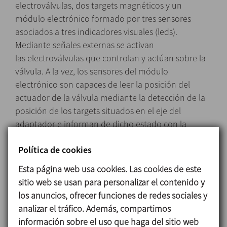
electroválvulas, dos targets magnéticos y un
módulo electrónico formado por tres sensores
asociados a tres indicadores visuales (leds).
Mediante señales externas se activan
las electroválvulas que controlan y actúan sobre la
válvula. A la vez, los sensores del módulo
electrónico son capaces de leer la posición del
actuador de la válvula mediante la detección de la
posición de los targets situados en el eje del
adaptador e informan de dicho estado con la
iluminación del cabezal de control. Unos
Política de cookies
interruptores DIP situados en el módulo electrónico
permiten configurar el cabezal para diferentes tipos
Esta página web usa cookies. Las cookies de este
de válvulas.
sitio web se usan para personalizar el contenido y
los anuncios, ofrecer funciones de redes sociales y
analizar el tráfico. Además, compartimos
Diseño y características
información sobre el uso que haga del sitio web