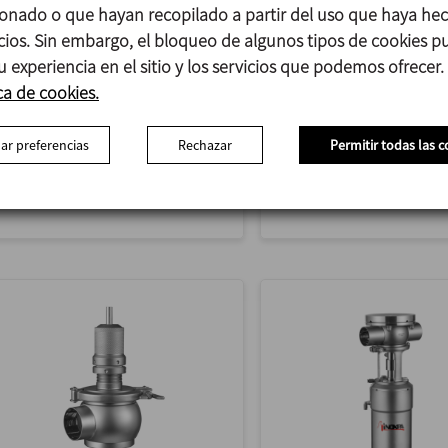
VÁLVULA DE SIMPLE ASIENTO
VÁLVULA MIXPROOF D
onado o que hayan recopilado a partir del uso que haya he
DE FONDO DE TANQUE
DOBLE JUNTA
icios. Sin embargo, el bloqueo de algunos tipos de cookies 
u experiencia en el sitio y los servicios que podemos ofrecer.
La válvula INNOVA F es una
La válvula INNOVA D e
ca de cookies.
válvula de simple asiento
una válvula neumátic
con función de cierre
simple asiento con do
ar preferencias
Rechazar
Permitir todas las c
diseñada específicamente
junta de cierre que,
para ser...
mediante...