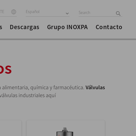
ITE
Español
s
Descargas
Grupo INOXPA
Contacto
os
a alimentaria, química y farmacéutica.
Válvulas
álvulas industriales aquí