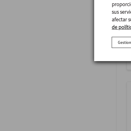
proporci
sus serv
afectar s
de políti
Gestion