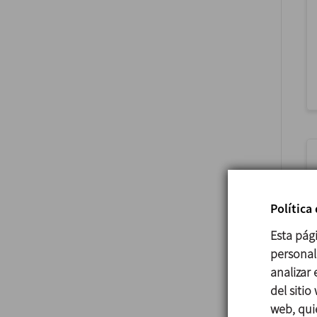
Política
Esta pág
personali
analizar
del sitio
web, qui