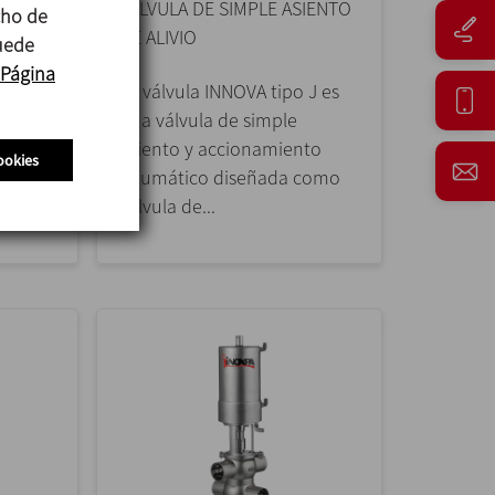
E
VÁLVULA DE SIMPLE ASIENTO
cho de
DE ALIVIO
puede
Página
s
La válvula INNOVA tipo J es
a de
una válvula de simple
ble
asiento y accionamiento
ookies
neumático diseñada como
válvula de...