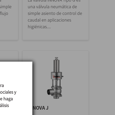
simple
una válvula neumática de
flujo
simple asiento de control de
caudal en aplicaciones
higiénicas....
ara
ociales y
ue haga
lisis
INNOVA J