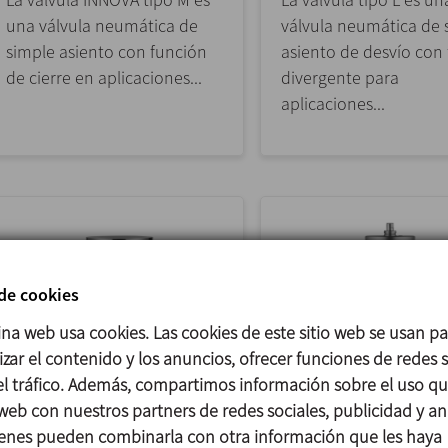
una válvula neumática de
válvula neumática de 
simple asiento con función
asiento de desvío con 
de cierre en aplicaciones...
divergente para
aplicaciones...
 de cookies
ina web usa cookies. Las cookies de este sitio web se usan p
zar el contenido y los anuncios, ofrecer funciones de redes s
 el tráfico. Además, compartimos información sobre el uso q
 web con nuestros partners de redes sociales, publicidad y aná
INNOVA F
INNOVA D
enes pueden combinarla con otra información que les haya