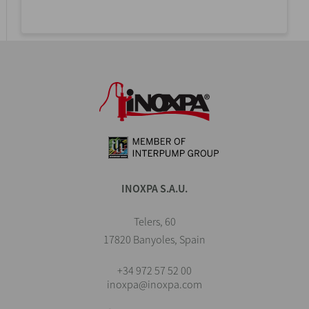
INOXPA S.A.U.
Telers, 60
17820 Banyoles, Spain
+34 972 57 52 00
inoxpa@inoxpa.com