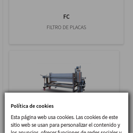
FC
FILTRO DE PLACAS
Política de cookies
AM
Esta página web usa cookies. Las cookies de este
sitio web se usan para personalizar el contenido y
FILTRO PRENSA
los anuncios, ofrecer funciones de redes sociales y