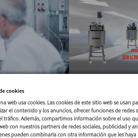
 de cookies
Videos
os
ina web usa cookies. Las cookies de este sitio web se usan p
zar el contenido y los anuncios, ofrecer funciones de redes s
En nuestro canal de Yo
importancia a ofrecer a
 el tráfico. Además, compartimos información sobre el uso q
sobre diferentes gamas 
nfianza. Por este motivo
 web con nuestros partners de redes sociales, publicidad y aná
exposición de aplicacio
 conseguir el mayor
enes pueden combinarla con otra información que les haya
mantenimiento y de pru
uctos.