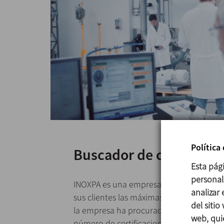
Política
Buscador de certificad
Esta pág
personali
INOXPA es una empresa que da una vital 
analizar
sus clientes las máximas garantías de co
del sitio
la empresa ha procurado desde siempre
web, qui
número de certificaciones para sus prod