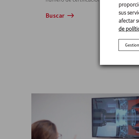
proporci
sus serv
Buscar
afectar s
de políti
Gestion