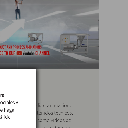
ara
ociales y
uTube puede visualizar animaciones
ue haga
de producto, contenidos técnicos,
lisis
nes y procesos así como vídeos de
ebas en la Planta piloto. Ponemos a su