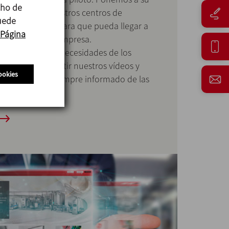
cho de
rativos sobre nuestros centros de
puede
uctivos y ferias para que pueda llegar a
Página
ctos y nuestra empresa.
del canal a las necesidades de los
imamos a compartir nuestros vídeos y
ookies
anal para estar siempre informado de las