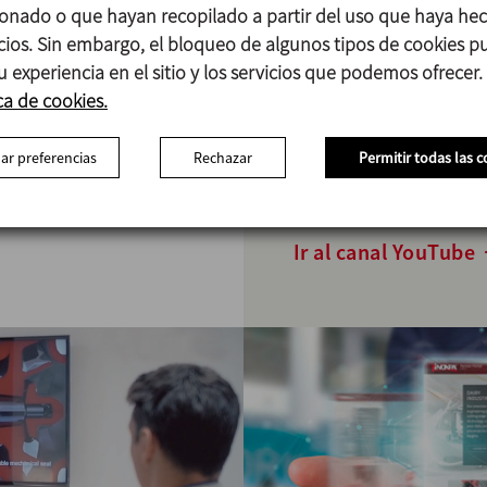
onado o que hayan recopilado a partir del uso que haya he
disposición clips corpo
icios. Sin embargo, el bloqueo de algunos tipos de cookies 
ingeniería, centros prod
u experiencia en el sitio y los servicios que podemos ofrecer.
conocer nuestros produ
ca de cookies.
Adaptamos el contenido 
usuarios, por eso le an
ar preferencias
Rechazar
Permitir todas las c
suscribirse a nuestro c
últimas novedades.
Ir al canal YouTube