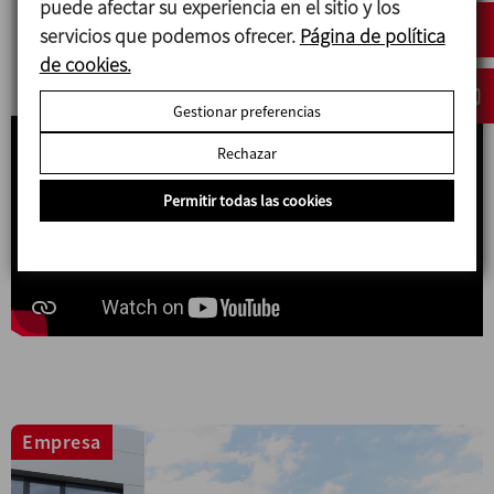
puede afectar su experiencia en el sitio y los
cuajada, moldeado, salado y limpieza de las
servicios que podemos ofrecer.
Página de política
instalaciones.
de cookies.
Gestionar preferencias
Rechazar
Permitir todas las cookies
Empresa