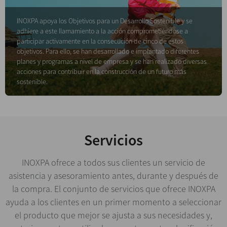
INOXPA apoya los Objetivos para un Desarrollo Sostenible y se
adhiere a este llamamiento a la acción comprometiéndose a
participar activamente en la consecución de cinco de estos
objetivos. Para ello, se han desarrollado e implantado diferentes
planes y programas a nivel de empresa y se han realizado diversas
acciones para contribuir en la construcción de un futuro más
sostenible.
Servicios
INOXPA ofrece a todos sus clientes un servicio de
asistencia y asesoramiento antes, durante y después de
la compra. El conjunto de servicios que ofrece INOXPA
ayuda a los clientes en un primer momento a seleccionar
el producto que mejor se ajusta a sus necesidades y,