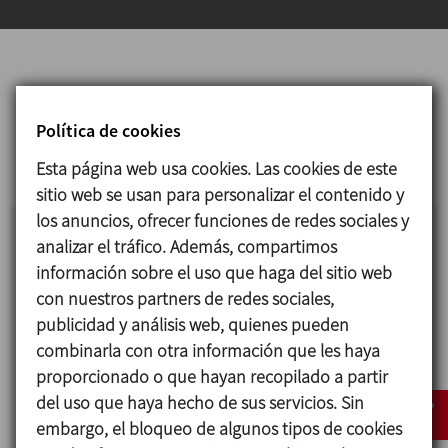
Nuestros vídeos más
recientes
Política de cookies
Esta página web usa cookies. Las cookies de este
sitio web se usan para personalizar el contenido y
los anuncios, ofrecer funciones de redes sociales y
analizar el tráfico. Además, compartimos
ELABORACIÓN DE QUESO
información sobre el uso que haga del sitio web
con nuestros partners de redes sociales,
Juntamente con nuestro partner TECNICAL,
publicidad y análisis web, quienes pueden
ofrecemos instalaciones completas destinadas a
combinarla con otra información que les haya
la producción de quesos frescos y prensados, así
proporcionado o que hayan recopilado a partir
como maquinaria especializada para las
del uso que haya hecho de sus servicios. Sin
operaciones de recepción y almacenamiento,
embargo, el bloqueo de algunos tipos de cookies
higienización, pasteurización, transferencia,