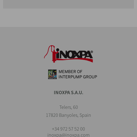
INOXPA S.A.U.
Telers, 60
17820 Banyoles, Spain
+34 972 57 52 00
inoxpa@inoxpa.com