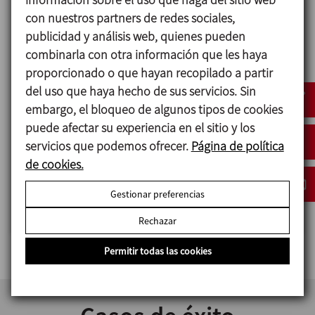
con nuestros partners de redes sociales,
Alta tecnología y automatización
publicidad y análisis web, quienes pueden
Diseñamos y fabricamos equipos y plantas
combinarla con otra información que les haya
tecnológicamente avanzadas, con las
proporcionado o que hayan recopilado a partir
correspondientes certificaciones para poder
del uso que haya hecho de sus servicios. Sin
trabajar bajo las condiciones más exigentes.
embargo, el bloqueo de algunos tipos de cookies
puede afectar su experiencia en el sitio y los
Podemos adaptar el nivel de automatización a
servicios que podemos ofrecer.
Página de política
las necesidades de los clientes, con posibilidad
de cookies.
de integrarnos en los sistemas ya existentes en la
planta y cumplir con los requisitos requeridos
Gestionar preferencias
por la Industria 4.0.
Rechazar
Permitir todas las cookies