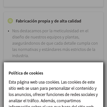
Fabricación propia y de alta calidad
Nos destacamos por la meticulosidad en el
diseño de nuestros equipos y plantas,
asegurándonos de que cada detalle cumpla con
las normativas y estándares más estrictos de la
industria.
La clave de nuestro éxito radica en la fabricación
propia de los equipos y componentes, lo que
Política de cookies
nos permite conseguir un óptimo resultado final
Esta página web usa cookies. Las cookies de este
y asegurar la más alta calidad de los productos
sitio web se usan para personalizar el contenido y
alimentarios.
los anuncios, ofrecer funciones de redes sociales y
analizar el tráfico. Además, compartimos
información sobre el uso que haga del sitio web