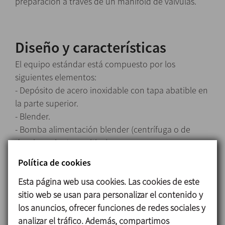
preparación a través de un manifold de válvulas.
Diseño y características
El equipo estándar está compuesto por los
siguientes elementos:
- Depósito de acero inoxidable con tapa abatible en
la parte superior.
- Blender.
- Bomba alimentación blender (centrífuga o de
desplazamiento positivo).
- Válvulas mariposa manuales.
Política de cookies
- Cuadro eléctrico para mando y protección de
Esta página web usa cookies. Las cookies de este
blender y bomba.
sitio web se usan para personalizar el contenido y
Caudal líquido: hasta 65000 l/h
los anuncios, ofrecer funciones de redes sociales y
Aspiración sólidos: hasta 7500 Kg/h aprox.
analizar el tráfico. Además, compartimos