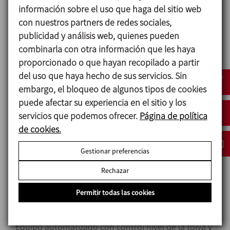
información sobre el uso que haga del sitio web
con nuestros partners de redes sociales,
Materiales
publicidad y análisis web, quienes pueden
combinarla con otra información que les haya
Piezas en contacto con el producto: AISI-316L
proporcionado o que hayan recopilado a partir
Juntas: EPDM
del uso que haya hecho de sus servicios. Sin
Cierre mecánico mezclador (estándar): Grafito /
embargo, el bloqueo de algunos tipos de cookies
Inox. / EPDM
puede afectar su experiencia en el sitio y los
Acabado interior: pulido espejo, Ra < 0.8
servicios que podemos ofrecer.
Página de política
de cookies.
Gestionar preferencias
Opciones
Rechazar
Cierre en SiC/Graf, SiC/SiC, TungC/SiC.
Cierre refrigerado.
Permitir todas las cookies
Juntas en Vitón , PTFE.
Conexiones DIN, SMS, RJT, ....
Equipo automatizado con control nivel de la tolva y