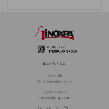
INOXPA S.A.U.
Telers, 60
17820 Banyoles, Spain
+34 972 57 52 00
inoxpa@inoxpa.com