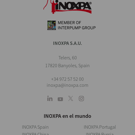
INOXPA S.A.U.
Telers, 60
17820 Banyoles, Spain
+34 972 57 52 00
inoxpa@inoxpa.com
INOXPA en el mundo
INOXPA Spain
INOXPA Portugal
INOXPA China
INOXPA Russia