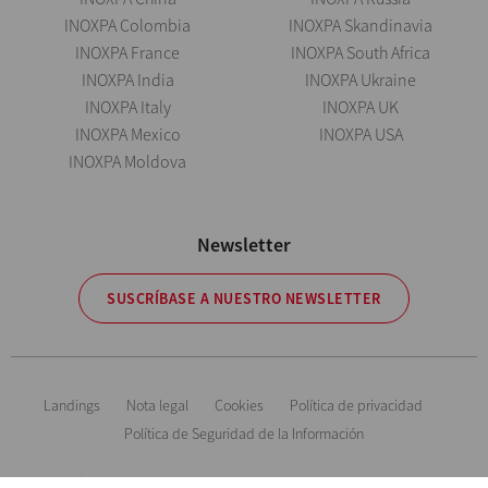
INOXPA Colombia
INOXPA Skandinavia
INOXPA France
INOXPA South Africa
INOXPA India
INOXPA Ukraine
INOXPA Italy
INOXPA UK
INOXPA Mexico
INOXPA USA
INOXPA Moldova
Newsletter
SUSCRÍBASE A NUESTRO NEWSLETTER
Landings
Nota legal
Cookies
Política de privacidad
Política de Seguridad de la Información
Información orientativa. Reservándonos el derecho de modificar cualquier