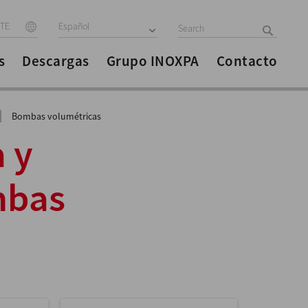
ITE
Español
s
Descargas
Grupo INOXPA
Contacto
|
Bombas volumétricas
 y
mbas