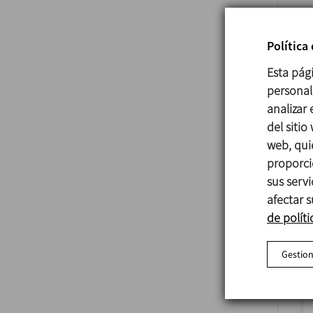
Política
Esta pág
personali
analizar
del sitio
web, qui
proporci
sus serv
afectar s
de políti
Gestion