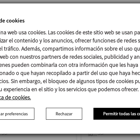
 de cookies
ina web usa cookies. Las cookies de este sitio web se usan p
zar el contenido y los anuncios, ofrecer funciones de redes s
 el tráfico. Además, compartimos información sobre el uso q
 web con nuestros partners de redes sociales, publicidad y aná
enes pueden combinarla con otra información que les haya
onado o que hayan recopilado a partir del uso que haya he
TLS
DCH
icios. Sin embargo, el bloqueo de algunos tipos de cookies 
BOMBA LOBULAR
BOMBA DE DOBLE TOR
u experiencia en el sitio y los servicios que podemos ofrecer.
MONOBLOC
HIGIÉNICA
ca de cookies.
La bomba TLS es una bomba
La DCH es una bomba
ar preferencias
Rechazar
Permitir todas las c
lobular rotativa de
doble tornillo con un 
desplazamiento positivo y...
higiénico adecuada p
>>
su... >>