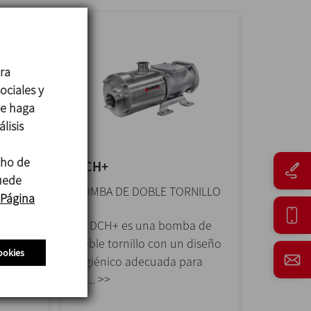
ara
ociales y
ue haga
lisis
cho de
DCH+
puede
NILLO
BOMBA DE DOBLE TORNILLO
Página
La DCH+ es una bomba de
 de
doble tornillo con un diseño
ookies
diseño
higiénico adecuada para
ara
su... >>