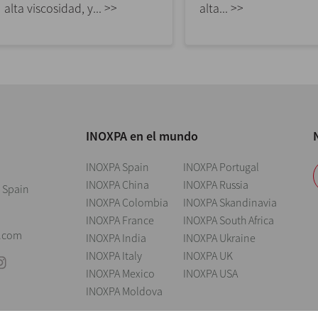
alta viscosidad, y... >>
alta... >>
INOXPA en el mundo
INOXPA Spain
INOXPA Portugal
INOXPA China
INOXPA Russia
 Spain
INOXPA Colombia
INOXPA Skandinavia
INOXPA France
INOXPA South Africa
0
.com
INOXPA India
INOXPA Ukraine
INOXPA Italy
INOXPA UK
INOXPA Mexico
INOXPA USA
INOXPA Moldova