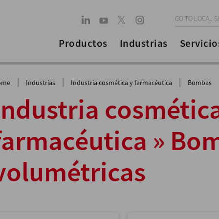
GO TO LOCAL S
Productos
Industrias
Servicio
|
|
|
ome
Industrias
Industria cosmética y farmacéutica
Bombas
Industria cosmética
farmacéutica » Bo
volumétricas