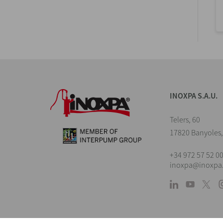
INOXPA S.A.U.
Telers, 60
17820 Banyoles,
+34 972 57 52 0
inoxpa@inoxpa