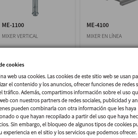
ME-1100
ME-4100
MIXER VERTICAL
MIXER EN LÍNEA
La gama de mixers verticales
La gama de mixers de 
de alto cizallamiento ME-
cizallamiento en línea
 de cookies
1100, presenta una... >>
la posibilidad de bombe
>>
ina web usa cookies. Las cookies de este sitio web se usan p
zar el contenido y los anuncios, ofrecer funciones de redes s
 el tráfico. Además, compartimos información sobre el uso q
 web con nuestros partners de redes sociales, publicidad y aná
enes pueden combinarla con otra información que les haya
onado o que hayan recopilado a partir del uso que haya he
icios. Sin embargo, el bloqueo de algunos tipos de cookies 
u experiencia en el sitio y los servicios que podemos ofrecer.