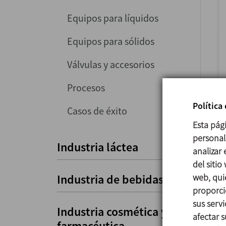
Equipos para líquidos
Equipos para sólidos
Válvulas y accesorios
Procesos
Política
Casos de éxito
Esta pág
personali
Industria láctea
analizar
del sitio
Industria de bebidas
web, qui
proporci
sus serv
Industria cosmética y
afectar s
farmacéutica