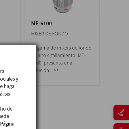
ME-6100
MIXER DE FONDO
alto
La gama de mixers de fondo
 ofrece
de alto cizallamiento, ME-
ar,...
6100, presenta una
solución... >>
ara
ociales y
ue haga
lisis
cho de
puede
Página