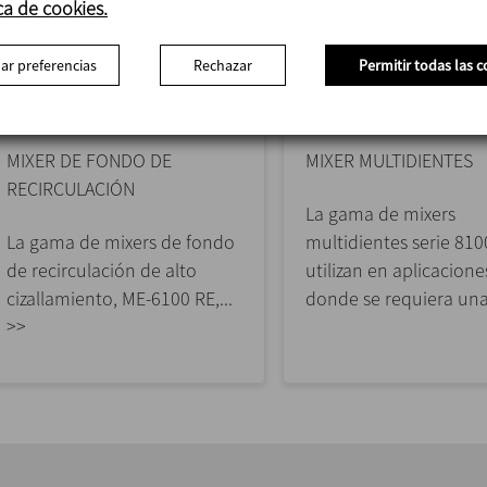
ca de cookies.
ar preferencias
Rechazar
Permitir todas las c
ME-6100 RE
8100X
MIXER DE FONDO DE
MIXER MULTIDIENTES
RECIRCULACIÓN
La gama de mixers
La gama de mixers de fondo
multidientes serie 810
de recirculación de alto
utilizan en aplicacione
cizallamiento, ME-6100 RE,...
donde se requiera una.
>>