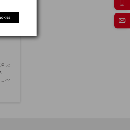
ookies
0X se
s
.. >>